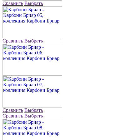
Сравнить
Выбрать
Сравнить
Выбрать
Сравнить
Выбрать
Сравнить
Выбрать