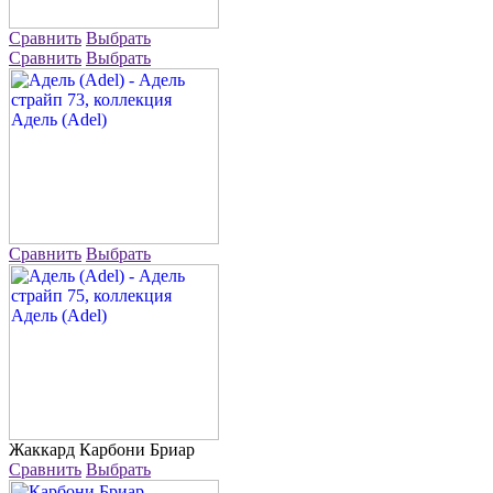
Сравнить
Выбрать
Сравнить
Выбрать
Сравнить
Выбрать
Жаккард
Карбони Бриар
Сравнить
Выбрать