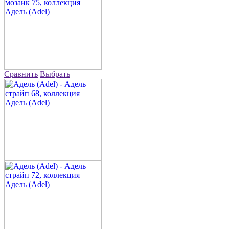
Сравнить
Выбрать