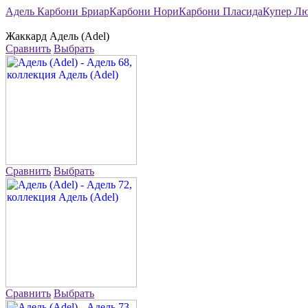
Адель
Карбони Бриар
Карбони Нори
Карбони Пласида
Купер
Лю
Жаккард
Адель (Adel)
Сравнить
Выбрать
Сравнить
Выбрать
Сравнить
Выбрать