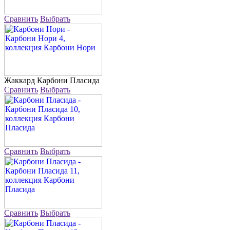
Сравнить
Выбрать
Жаккард
Карбони Пласида
Сравнить
Выбрать
Сравнить
Выбрать
Сравнить
Выбрать