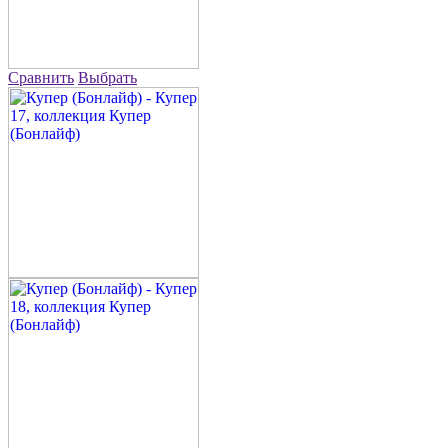
Сравнить
Выбрать