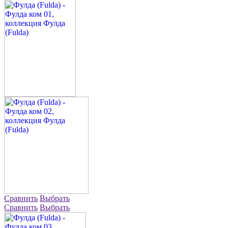
Сравнить
Выбрать
Сравнить
Выбрать