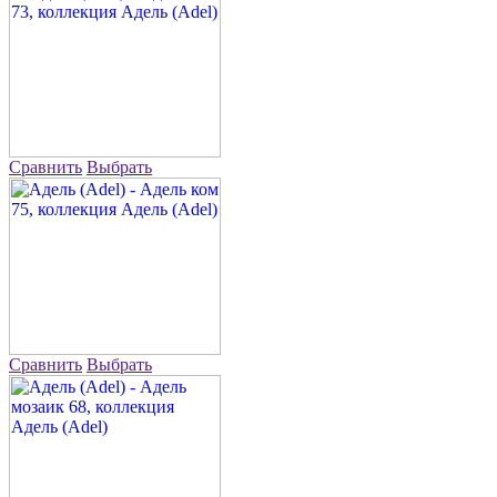
Сравнить
Выбрать
Сравнить
Выбрать