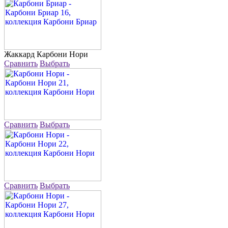
Жаккард
Карбони Нори
Сравнить
Выбрать
Сравнить
Выбрать
Сравнить
Выбрать