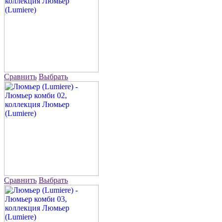
Сравнить
Выбрать
Сравнить
Выбрать