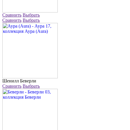
Сравнить
Выбрать
Сравнить
Выбрать
Шенилл
Беверли
Сравнить
Выбрать