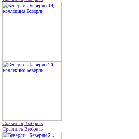
Сравнить
Выбрать
Сравнить
Выбрать