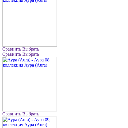
Сравнить
Выбрать
Сравнить
Выбрать
Сравнить
Выбрать