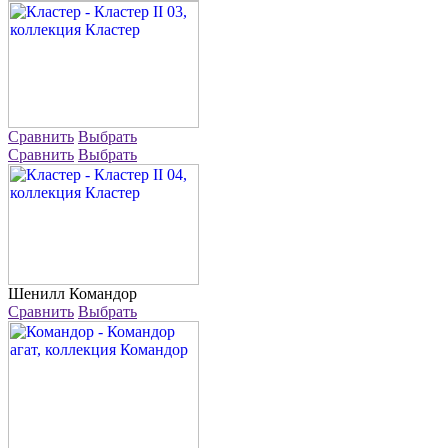
Сравнить
Выбрать
Сравнить
Выбрать
Шенилл
Командор
Сравнить
Выбрать