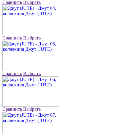
Сравнить
Выбрать
Сравнить
Выбрать
Сравнить
Выбрать
Сравнить
Выбрать