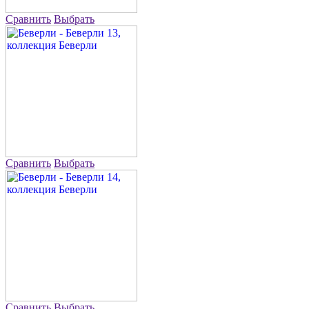
Сравнить
Выбрать
Сравнить
Выбрать
Сравнить
Выбрать