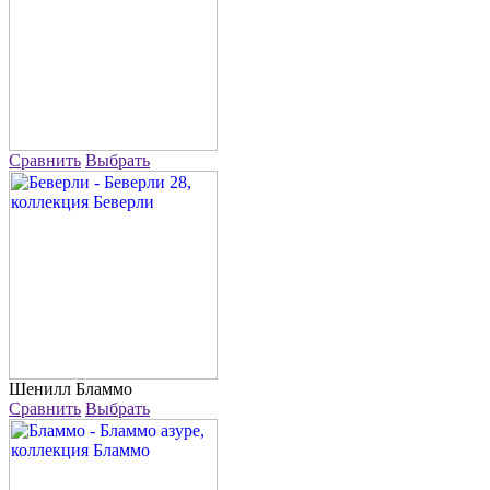
Сравнить
Выбрать
Шенилл
Бламмо
Сравнить
Выбрать