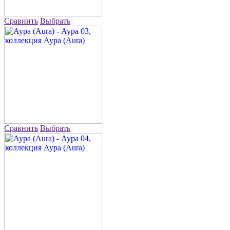
Сравнить
Выбрать
Сравнить
Выбрать