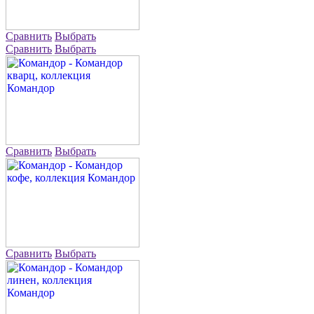
Сравнить
Выбрать
Сравнить
Выбрать
Сравнить
Выбрать
Сравнить
Выбрать