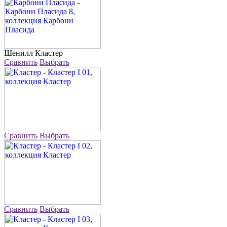
Шенилл
Кластер
Сравнить
Выбрать
Сравнить
Выбрать
Сравнить
Выбрать