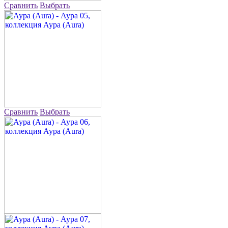
Сравнить
Выбрать
Сравнить
Выбрать