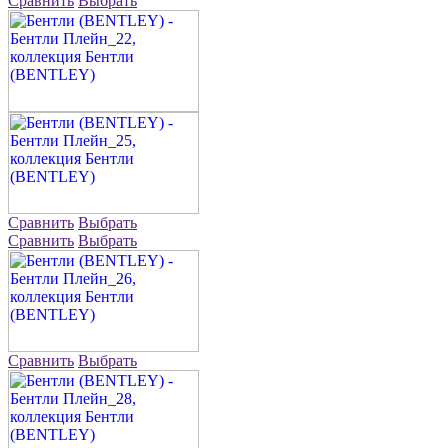
Сравнить
Выбрать
Сравнить
Выбрать
Сравнить
Выбрать
Сравнить
Выбрать