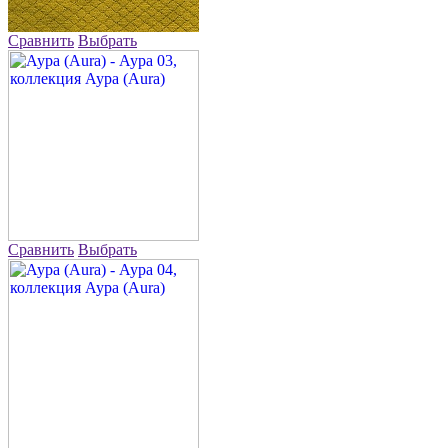
Сравнить
Выбрать
Сравнить
Выбрать