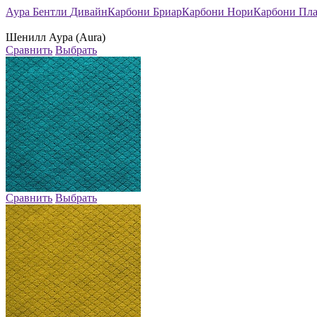
Аура
Бентли
Дивайн
Карбони Бриар
Карбони Нори
Карбони Пла
Шенилл
Аура (Aura)
Сравнить
Выбрать
Сравнить
Выбрать