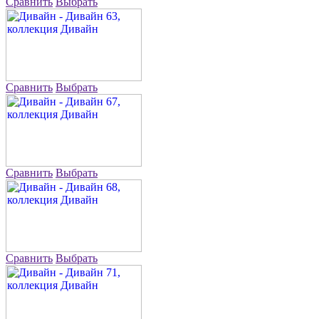
Сравнить
Выбрать
Сравнить
Выбрать
Сравнить
Выбрать
Сравнить
Выбрать