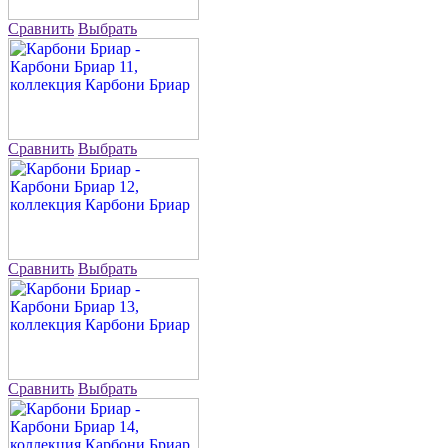
Сравнить
Выбрать
Сравнить
Выбрать
Сравнить
Выбрать
Сравнить
Выбрать