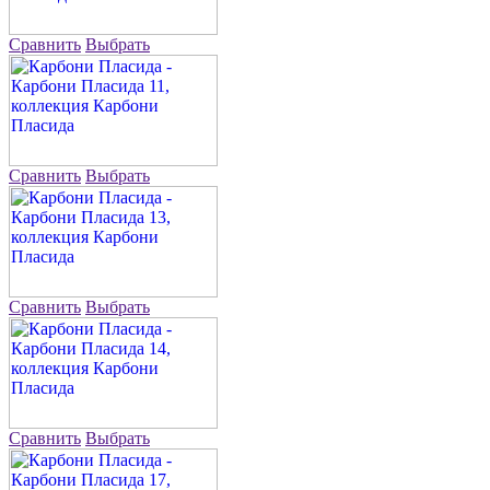
Сравнить
Выбрать
Сравнить
Выбрать
Сравнить
Выбрать
Сравнить
Выбрать