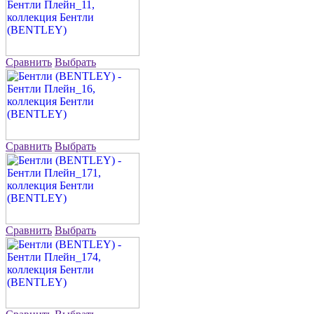
Сравнить
Выбрать
Сравнить
Выбрать
Сравнить
Выбрать