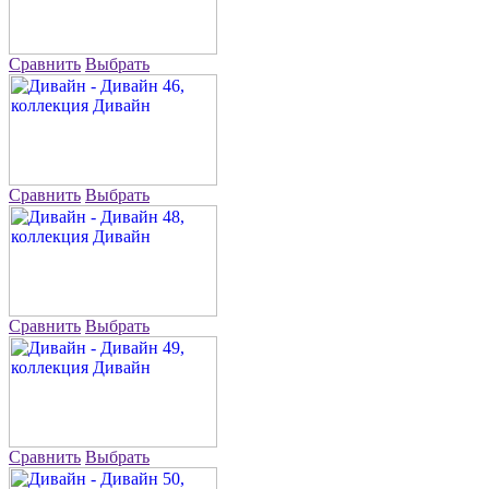
Сравнить
Выбрать
Сравнить
Выбрать
Сравнить
Выбрать
Сравнить
Выбрать