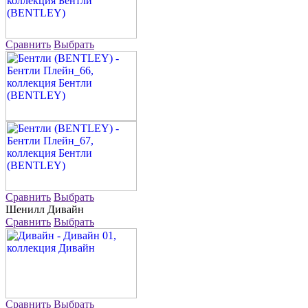
Сравнить
Выбрать
Сравнить
Выбрать
Шенилл
Дивайн
Сравнить
Выбрать
Сравнить
Выбрать