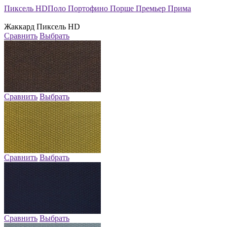
Пиксель HD
Поло
Портофино
Порше
Премьер
Прима
Жаккард
Пиксель HD
Сравнить
Выбрать
Сравнить
Выбрать
Сравнить
Выбрать
Сравнить
Выбрать