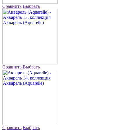
Сравнить
Выбрать
Сравнить
Выбрать
Сравнить
Выбрать