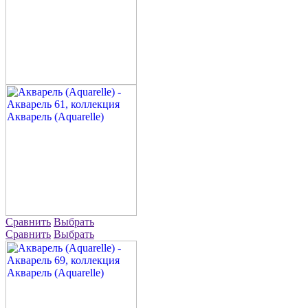
Сравнить
Выбрать
Сравнить
Выбрать