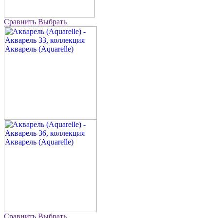
Сравнить
Выбрать
Сравнить
Выбрать