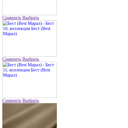
Сравнить
Выбрать
Сравнить
Выбрать
Сравнить
Выбрать