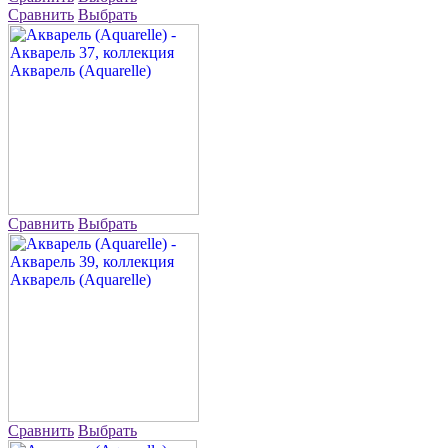
Сравнить
Выбрать
Сравнить
Выбрать
Сравнить
Выбрать