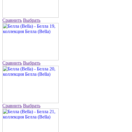
Сравнить
Выбрать
Сравнить
Выбрать
Сравнить
Выбрать