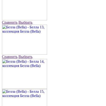
Сравнить
Выбрать
Сравнить
Выбрать