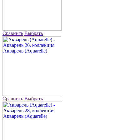
Сравнить
Выбрать
Сравнить
Выбрать