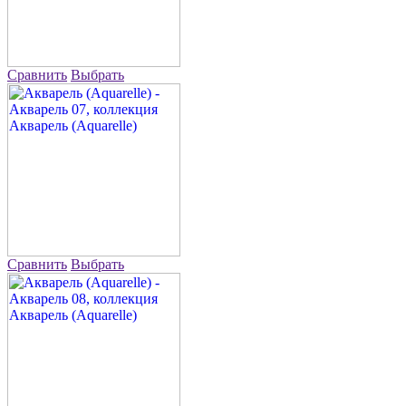
Сравнить
Выбрать
Сравнить
Выбрать