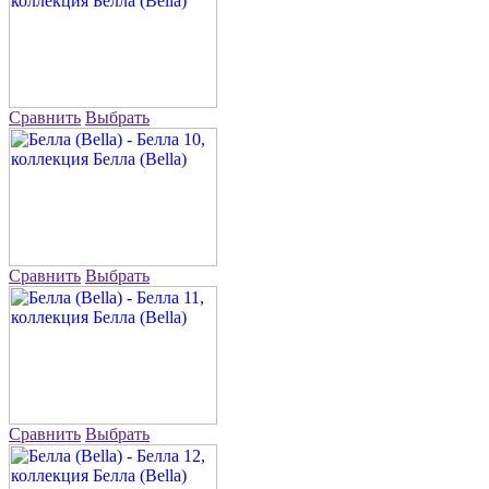
Сравнить
Выбрать
Сравнить
Выбрать
Сравнить
Выбрать