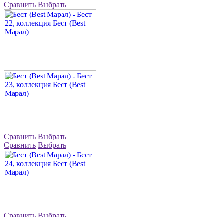
Сравнить
Выбрать
Сравнить
Выбрать
Сравнить
Выбрать
Сравнить
Выбрать