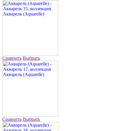
Сравнить
Выбрать
Сравнить
Выбрать