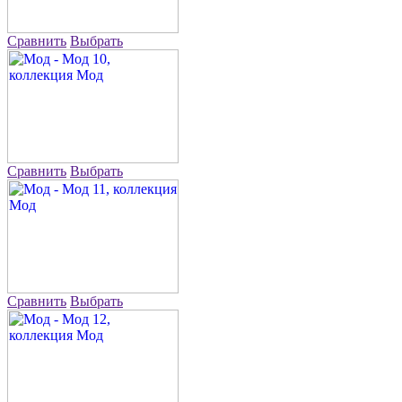
Сравнить
Выбрать
Сравнить
Выбрать
Сравнить
Выбрать