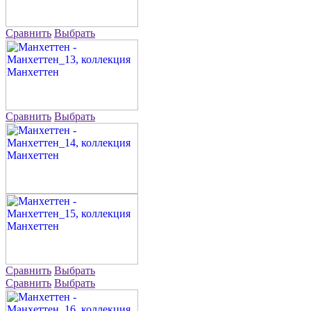
Сравнить
Выбрать
Сравнить
Выбрать
Сравнить
Выбрать
Сравнить
Выбрать