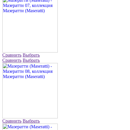
Сравнить
Выбрать
Сравнить
Выбрать
Сравнить
Выбрать