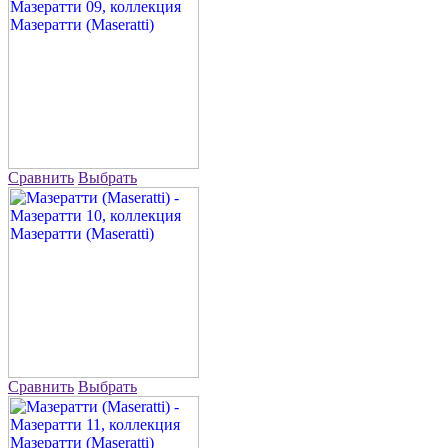
Сравнить
Выбрать
Сравнить
Выбрать