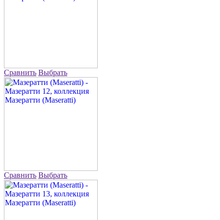
Сравнить
Выбрать
Сравнить
Выбрать