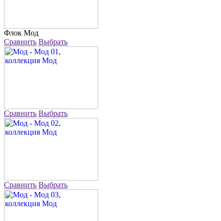
Флок
Мод
Сравнить
Выбрать
Сравнить
Выбрать
Сравнить
Выбрать