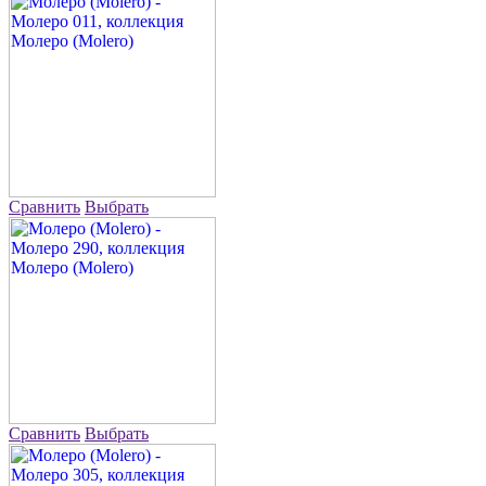
Сравнить
Выбрать
Сравнить
Выбрать