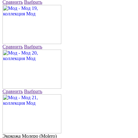
Сравнить
Выбрать
Сравнить
Выбрать
Сравнить
Выбрать
Экокожа
Молеро (Molero)