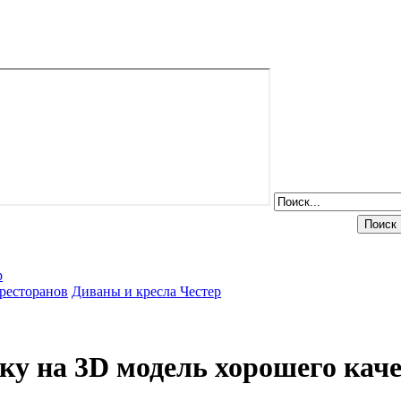
р
ресторанов
Диваны и кресла Честер
у на 3D модель хорошего каче