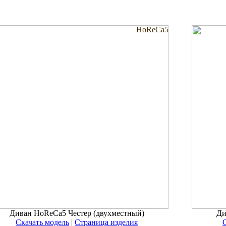
HoReCa5
Диван HoReCa5 Честер (двухместный)
Ди
Скачать модель
|
Страница изделия