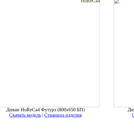
HoReCa4
Диван HoReCa4 Футурэ (800x650 БП)
Ди
Скачать модель
|
Страница изделия