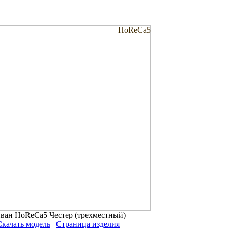
HoReCa5
ван HoReCa5 Честер (трехместный)
Скачать модель
|
Страница изделия