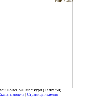
HoReCa40
ван HoReCa40 Мельбурн (1330x750)
Скачать модель
|
Страница изделия