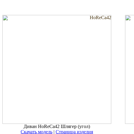
HoReCa42
Диван HoReCa42 Шлягер (угол)
Скачать модель
|
Страница изделия