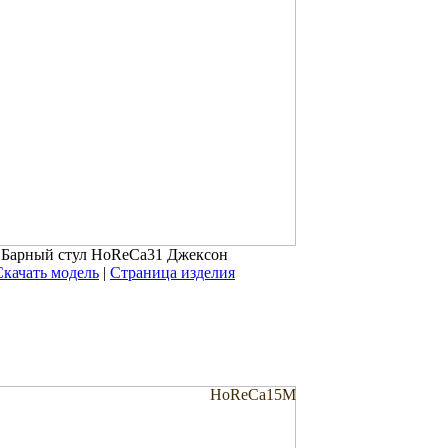
Барный стул HoReCa31 Джексон
Скачать модель
|
Страница изделия
HoReCa15M