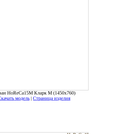
ван HoReCa15M Кларк М (1450x760)
Скачать модель
|
Страница изделия