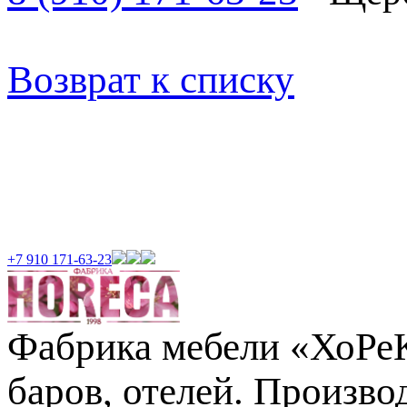
Возврат к списку
+7 910 171-63-23
Фабрика мебели «ХоРеКа
баров, отелей. Произв