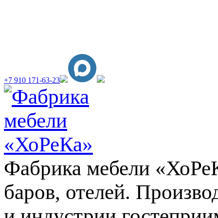
+7 910 171-63-23
Фабрика мебели «ХоРеКа
баров, отелей. Произв
и индустрии гостеприи