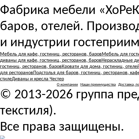
Фабрика мебели «ХоРеКа
баров, отелей. Произв
и индустрии гостеприим
Мебель для кафе, гостиниц, ресторанов, баров
Мебель для гост
диваны для кафе, гостиниц, ресторанов, баров
Нераскладные ди
гостиниц, ресторанов, баров
Кровати для дома, гостиниц, отеле
для ресторанов
Подстолья для баров, гостиниц, ресторанов, каф
стиле
Диваны и кресла Честер
О компании
Наши преимущества
Доставка, п
© 2013-2026 группа пр
текстиля).
Все права защищены.