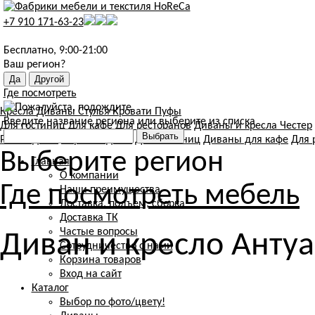
+7 910 171-63-23
Бесплатно, 9:00-21:00
Ваш регион?
Где посмотреть
Кресла
Диваны
Стулья
Кровати
Пуфы
Введите название региона или выберите из списка
Для гостиниц
Для кафе
Для ресторанов
Диваны и кресла Честер
Раскладные
Нераскладные
Для гостиниц
Диваны для кафе
Для 
Выберите регион
Главная
О компании
Где посмотреть мебель
Наши преимущества
Доставка, подъем, сборка
Доставка ТК
Частые вопросы
Диван и кресло Антуа
Сотрудничество с нами
Корзина товаров
Вход на сайт
Каталог
Выбор по фото/цвету!