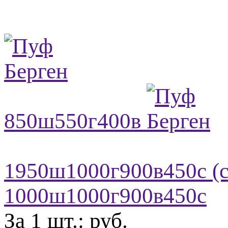
850ш550г400в
1950ш1000г900в450с (с
1000ш1000г900в450с
За 1 шт.:
руб.