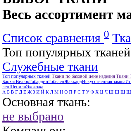
Весь ассортимент м
0
Список сравнения
Тка
Топ популярных тканей
Служебные ткани
Топ популярных тканей
Ткани по базовой цене изделия
Ткани
Бархат
Велюр
Габардин
Гобелен
Жаккард
Искусственная замша
Ис
лен
Шенилл
Экокожа
А
Б
В
Г
Д
Е
Ж
З
И
Й
К
Л
М
Н
О
П
Р
С
Т
У
Ф
Х
Ц
Ч
Ш
Щ
Щ
Щ
Основная ткань:
не выбрано
Компаньон: