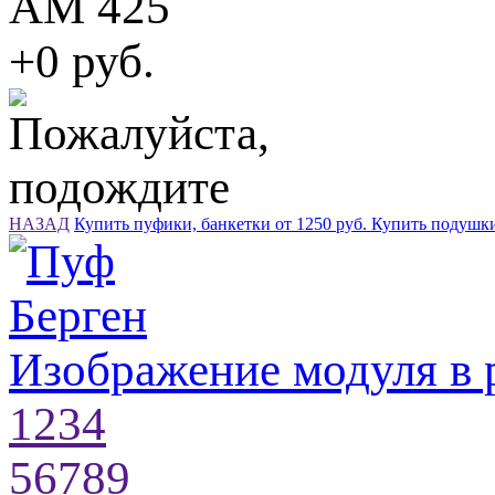
АМ 425
+0 руб.
НАЗАД
Купить пуфики, банкетки от 1250 руб.
Купить подушк
Изображение модуля в 
1
2
3
4
5
6
7
8
9