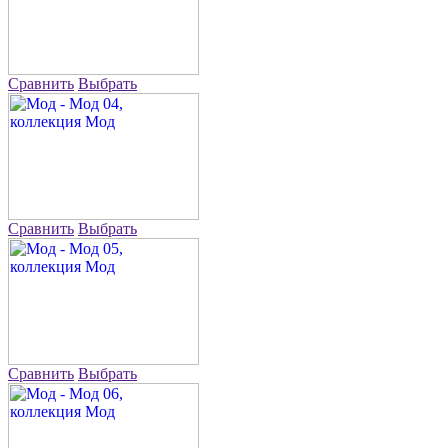
Сравнить
Выбрать
Сравнить
Выбрать
Сравнить
Выбрать