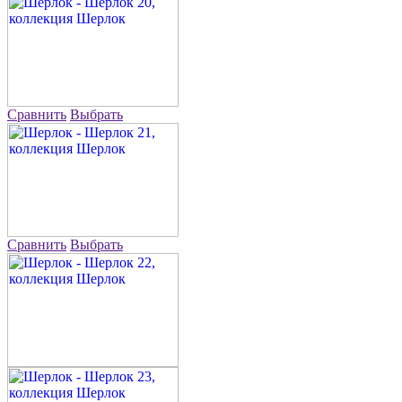
Сравнить
Выбрать
Сравнить
Выбрать