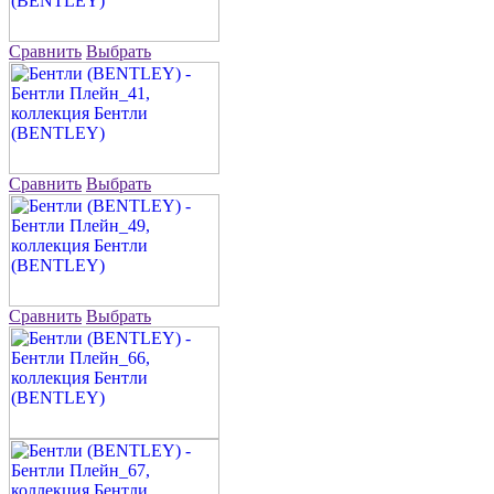
Сравнить
Выбрать
Сравнить
Выбрать
Сравнить
Выбрать