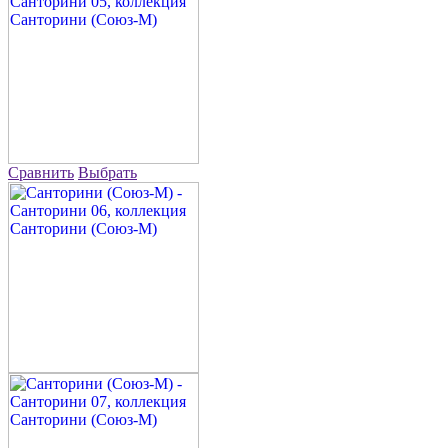
Сравнить
Выбрать