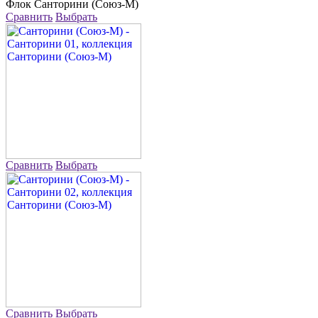
Флок
Санторини (Союз-М)
Сравнить
Выбрать
Сравнить
Выбрать
Сравнить
Выбрать