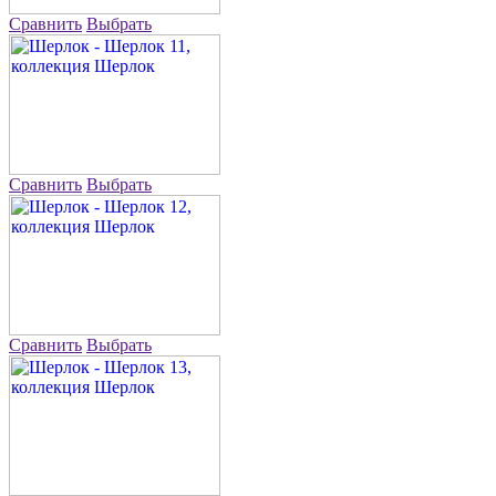
Сравнить
Выбрать
Сравнить
Выбрать
Сравнить
Выбрать