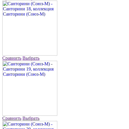
Сравнить
Выбрать
Сравнить
Выбрать