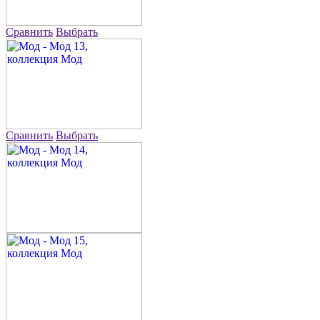
Сравнить
Выбрать
Сравнить
Выбрать