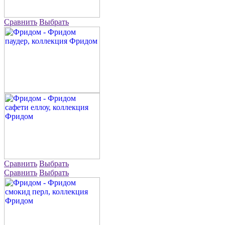
Сравнить
Выбрать
Сравнить
Выбрать
Сравнить
Выбрать