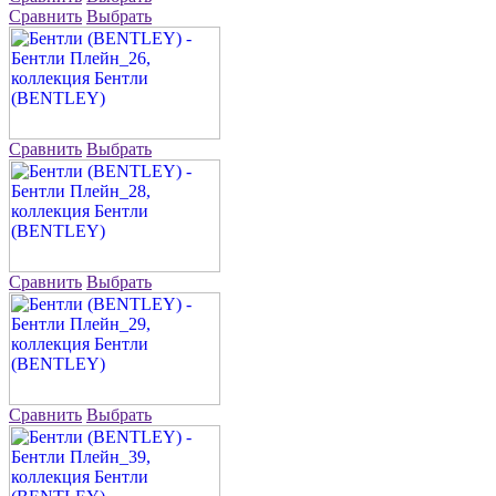
Сравнить
Выбрать
Сравнить
Выбрать
Сравнить
Выбрать
Сравнить
Выбрать