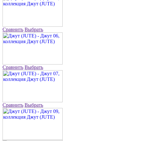
Сравнить
Выбрать
Сравнить
Выбрать
Сравнить
Выбрать