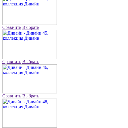
Сравнить
Выбрать
Сравнить
Выбрать
Сравнить
Выбрать