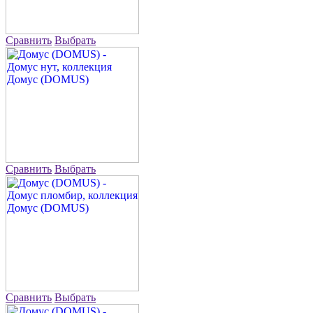
Сравнить
Выбрать
Сравнить
Выбрать
Сравнить
Выбрать