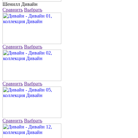
Шенилл
Дивайн
Сравнить
Выбрать
Сравнить
Выбрать
Сравнить
Выбрать
Сравнить
Выбрать