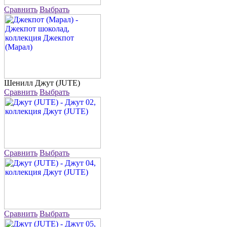
Сравнить
Выбрать
Шенилл
Джут (JUTE)
Сравнить
Выбрать
Сравнить
Выбрать
Сравнить
Выбрать