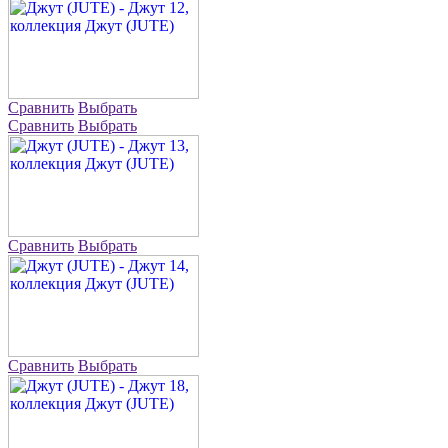
Сравнить
Выбрать
Сравнить
Выбрать
Сравнить
Выбрать
Сравнить
Выбрать