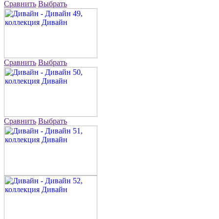
Сравнить
Выбрать
Сравнить
Выбрать
Сравнить
Выбрать