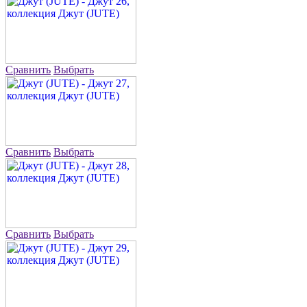
Сравнить
Выбрать
Сравнить
Выбрать
Сравнить
Выбрать