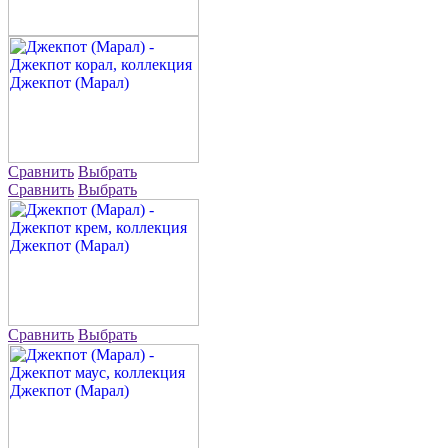
Сравнить
Выбрать
Сравнить
Выбрать
Сравнить
Выбрать