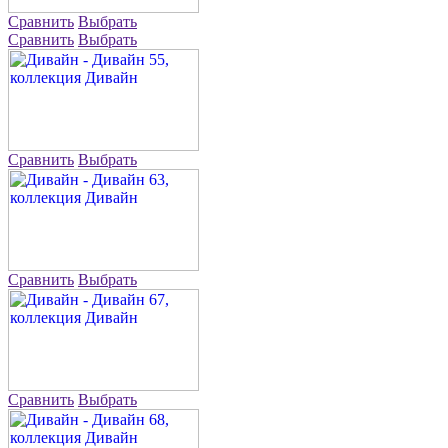
Сравнить
Выбрать
Сравнить
Выбрать
Сравнить
Выбрать
Сравнить
Выбрать
Сравнить
Выбрать