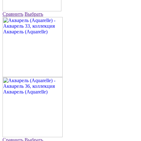
Сравнить
Выбрать
Сравнить
Выбрать