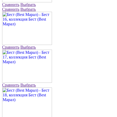
Сравнить
Выбрать
Сравнить
Выбрать
Сравнить
Выбрать
Сравнить
Выбрать