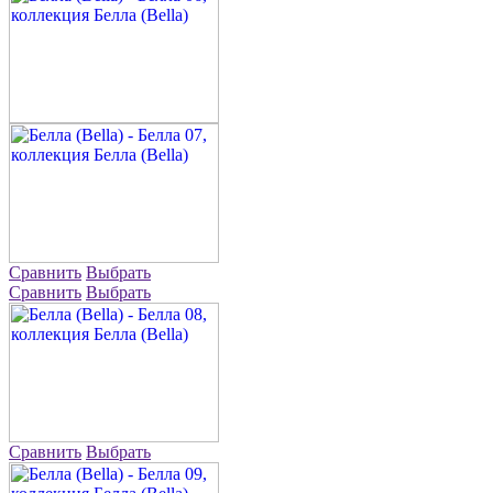
Сравнить
Выбрать
Сравнить
Выбрать
Сравнить
Выбрать