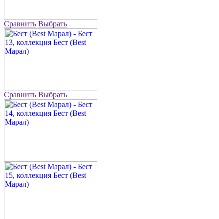
Сравнить
Выбрать
Сравнить
Выбрать