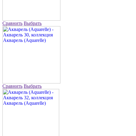
Сравнить
Выбрать
Сравнить
Выбрать