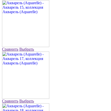
Сравнить
Выбрать
Сравнить
Выбрать