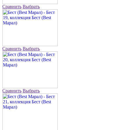
Сравнить
Выбрать
Сравнить
Выбрать
Сравнить
Выбрать