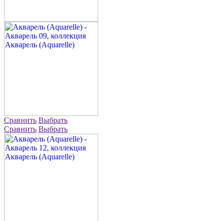
Сравнить
Выбрать
Сравнить
Выбрать