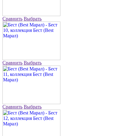
Сравнить
Выбрать
Сравнить
Выбрать
Сравнить
Выбрать