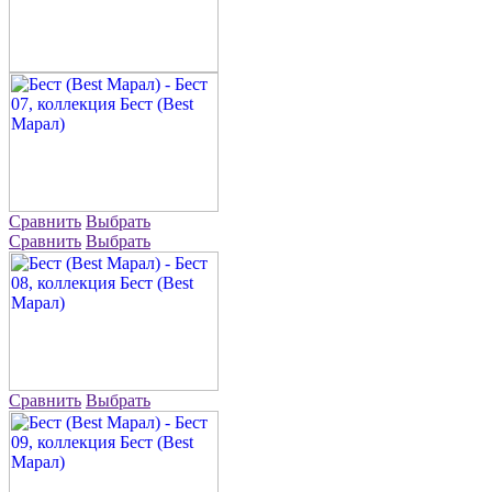
Сравнить
Выбрать
Сравнить
Выбрать
Сравнить
Выбрать