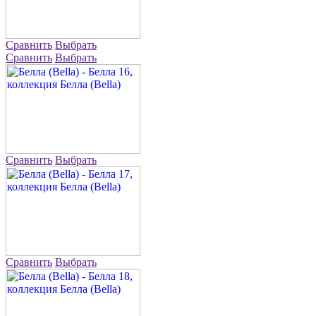
Сравнить
Выбрать
Сравнить
Выбрать
Сравнить
Выбрать
Сравнить
Выбрать