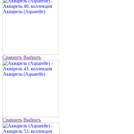
Сравнить
Выбрать
Сравнить
Выбрать