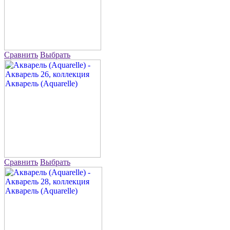
Сравнить
Выбрать
Сравнить
Выбрать