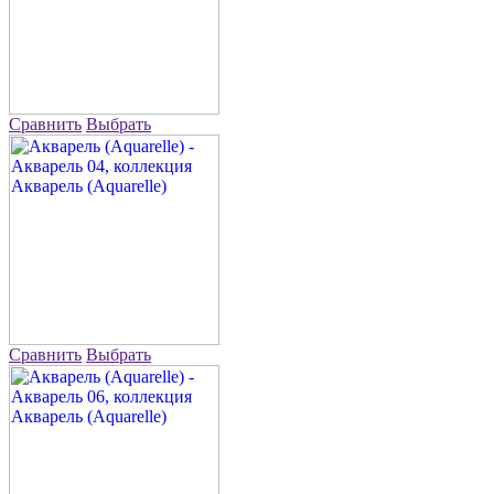
Сравнить
Выбрать
Сравнить
Выбрать