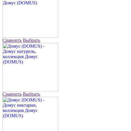
Сравнить
Выбрать
Сравнить
Выбрать