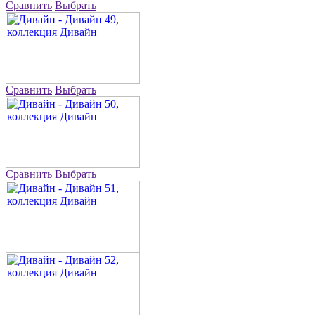
Сравнить
Выбрать
Сравнить
Выбрать
Сравнить
Выбрать