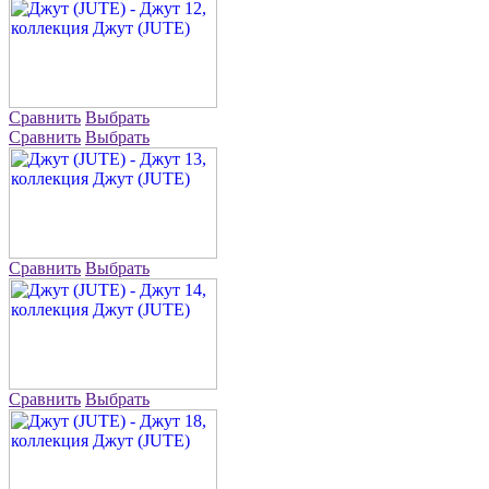
Сравнить
Выбрать
Сравнить
Выбрать
Сравнить
Выбрать
Сравнить
Выбрать