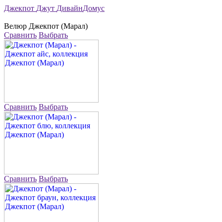
Джекпот
Джут
Дивайн
Домус
Велюр
Джекпот (Марал)
Сравнить
Выбрать
Сравнить
Выбрать
Сравнить
Выбрать