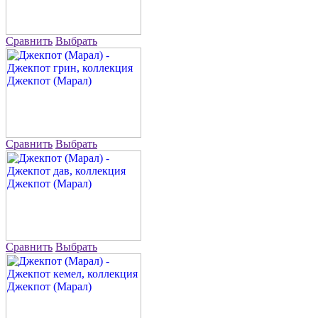
Сравнить
Выбрать
Сравнить
Выбрать
Сравнить
Выбрать