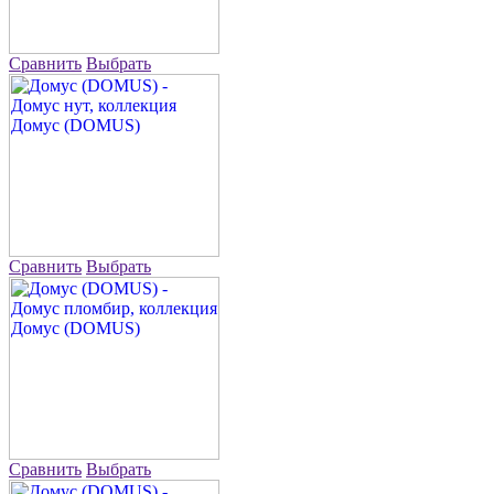
Сравнить
Выбрать
Сравнить
Выбрать
Сравнить
Выбрать