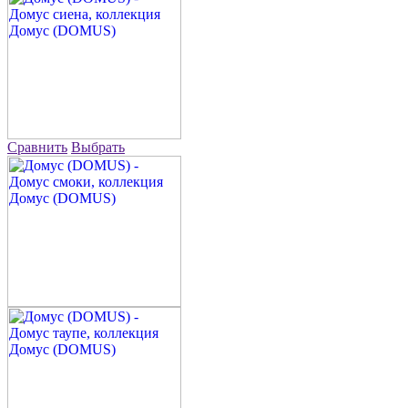
Сравнить
Выбрать