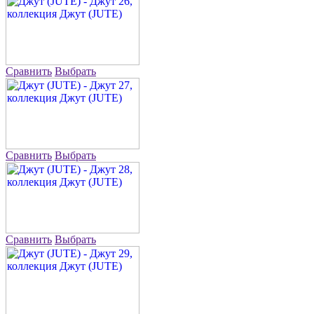
Сравнить
Выбрать
Сравнить
Выбрать
Сравнить
Выбрать