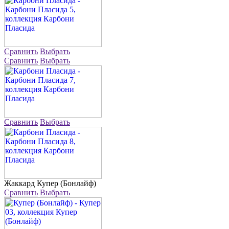
Сравнить
Выбрать
Сравнить
Выбрать
Сравнить
Выбрать
Жаккард
Купер (Бонлайф)
Сравнить
Выбрать