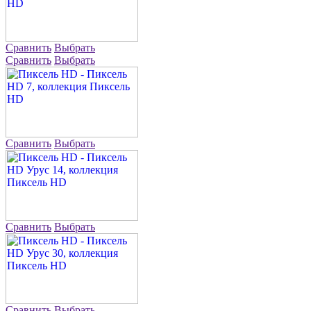
Сравнить
Выбрать
Сравнить
Выбрать
Сравнить
Выбрать
Сравнить
Выбрать
Сравнить
Выбрать