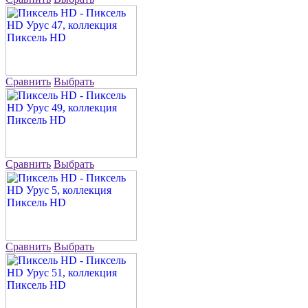
Сравнить
Выбрать
Сравнить
Выбрать
Сравнить
Выбрать