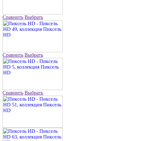
Сравнить
Выбрать
Сравнить
Выбрать
Сравнить
Выбрать