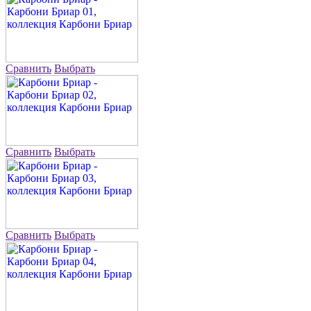
Сравнить
Выбрать
Сравнить
Выбрать
Сравнить
Выбрать