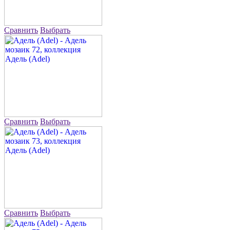
Сравнить
Выбрать
Сравнить
Выбрать
Сравнить
Выбрать