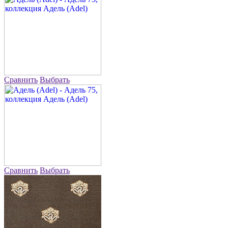
Сравнить
Выбрать
Сравнить
Выбрать