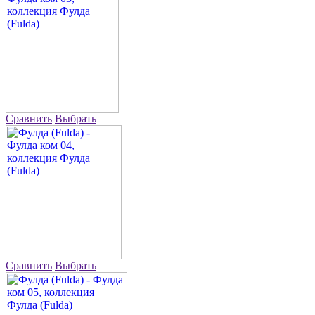
Сравнить
Выбрать
Сравнить
Выбрать