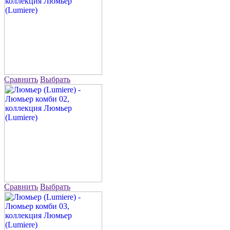
Сравнить
Выбрать
Сравнить
Выбрать