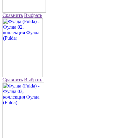
Сравнить
Выбрать
Сравнить
Выбрать