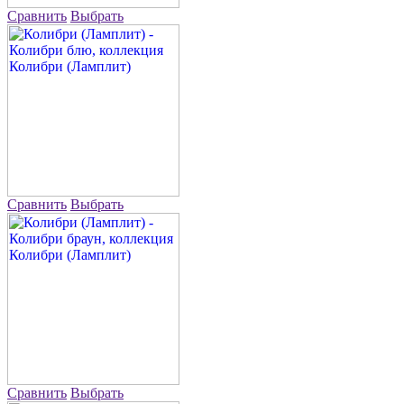
Сравнить
Выбрать
Сравнить
Выбрать
Сравнить
Выбрать