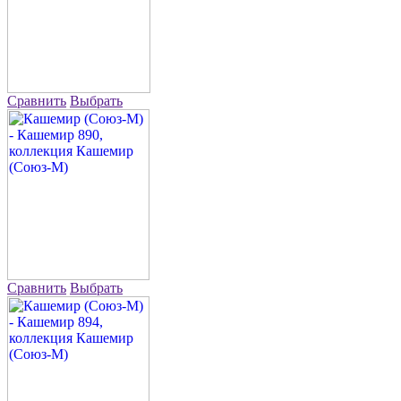
Сравнить
Выбрать
Сравнить
Выбрать