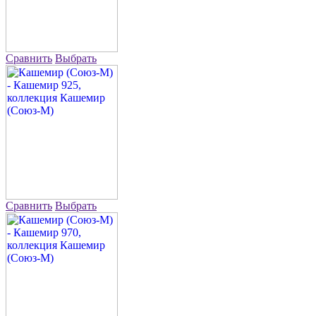
Сравнить
Выбрать
Сравнить
Выбрать