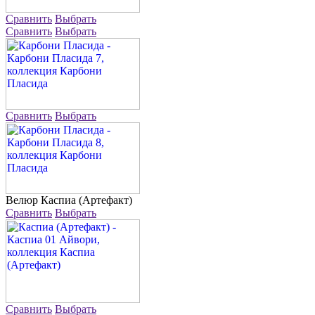
Сравнить
Выбрать
Сравнить
Выбрать
Сравнить
Выбрать
Велюр
Каспиа (Артефакт)
Сравнить
Выбрать
Сравнить
Выбрать