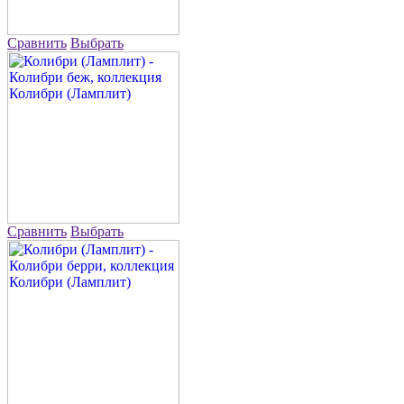
Сравнить
Выбрать
Сравнить
Выбрать