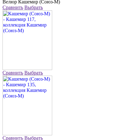
Велюр
Кашемир (Союз-М)
Сравнить
Выбрать
Сравнить
Выбрать
Сравнить
Выбрать