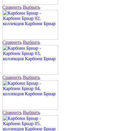
Сравнить
Выбрать
Сравнить
Выбрать
Сравнить
Выбрать
Сравнить
Выбрать