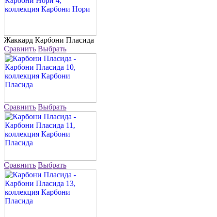
Жаккард
Карбони Пласида
Сравнить
Выбрать
Сравнить
Выбрать
Сравнить
Выбрать